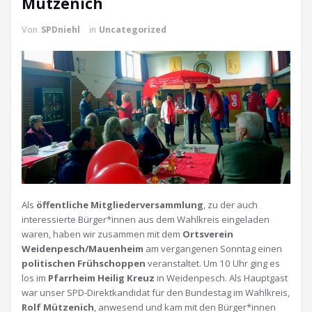
Mützenich
Von
SPDniehl
in
Uncategorized
Als
öffentliche Mitgliederversammlung
, zu der auch
interessierte Bürger*innen aus dem Wahlkreis eingeladen
waren, haben wir zusammen mit dem
Ortsverein
Weidenpesch/Mauenheim
am vergangenen Sonntag einen
politischen Frühschoppen
veranstaltet. Um 10 Uhr ging es
los im
Pfarrheim Heilig Kreuz
in Weidenpesch. Als Hauptgast
war unser SPD-Direktkandidat für den Bundestag im Wahlkreis,
Rolf Mützenich
, anwesend und kam mit den Bürger*innen