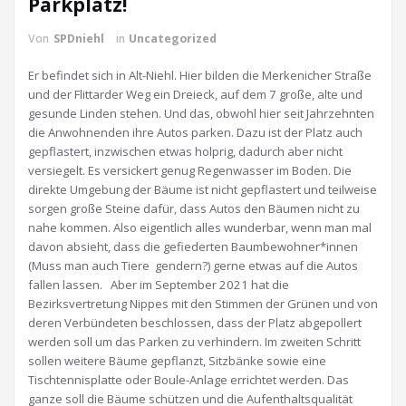
Parkplatz!
Von
SPDniehl
in
Uncategorized
Er befindet sich in Alt-Niehl. Hier bilden die Merkenicher Straße
und der Flittarder Weg ein Dreieck, auf dem 7 große, alte und
gesunde Linden stehen. Und das, obwohl hier seit Jahrzehnten
die Anwohnenden ihre Autos parken. Dazu ist der Platz auch
gepflastert, inzwischen etwas holprig, dadurch aber nicht
versiegelt. Es versickert genug Regenwasser im Boden. Die
direkte Umgebung der Bäume ist nicht gepflastert und teilweise
sorgen große Steine dafür, dass Autos den Bäumen nicht zu
nahe kommen. Also eigentlich alles wunderbar, wenn man mal
davon absieht, dass die gefiederten Baumbewohner*innen
(Muss man auch Tiere gendern?) gerne etwas auf die Autos
fallen lassen. Aber im September 2021 hat die
Bezirksvertretung Nippes mit den Stimmen der Grünen und von
deren Verbündeten beschlossen, dass der Platz abgepollert
werden soll um das Parken zu verhindern. Im zweiten Schritt
sollen weitere Bäume gepflanzt, Sitzbänke sowie eine
Tischtennisplatte oder Boule-Anlage errichtet werden. Das
ganze soll die Bäume schützen und die Aufenthaltsqualität